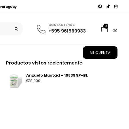
, Paraguay
CONTACTENOS
0
+595 961569933
₲0
MI CUENTA
Productos vistos recientemente
Anzuelo Mustad – 10839NP-BL
₲
18.000