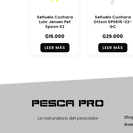
Señuelo Cuchara
Señuelo Cuchara
Luhr Jensen Pet
Ottoni SP0615-32-
Spoon 02
GC
₲
15.000
₲
25.000
LEER MÁS
LEER MÁS
Pesca Pro
Shop
La naturaleza del pescador
Ave