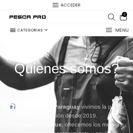
ACCEDER
0
Pesca Pro
MENU
CATEGORIAS
Quienes somos?
En
PescaPro Paraguay
vivimos la pesca
con pasión desde 2019.
Ubicados en
Luque
, ofrecemos los mejores