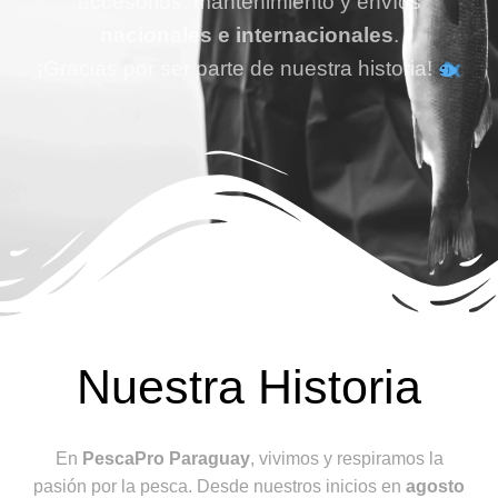
accesorios, mantenimiento y envíos
nacionales e internacionales
.
¡Gracias por ser parte de nuestra historia!
Nuestra Historia
En
PescaPro Paraguay
, vivimos y respiramos la
pasión por la pesca. Desde nuestros inicios en
agosto