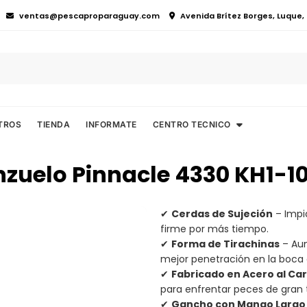
ventas@pescaproparaguay.com
Avenida Brítez Borges, Luque
TROS
TIENDA
INFORMATE
CENTRO TECNICO
zuelo Pinnacle 4330 KH1-1
✔
Cerdas de Sujeción
– Impi
firme por más tiempo.
✔
Forma de Tirachinas
– Aum
mejor penetración en la boca 
✔
Fabricado en Acero al Ca
para enfrentar peces de gran
✔
Gancho con Mango Largo