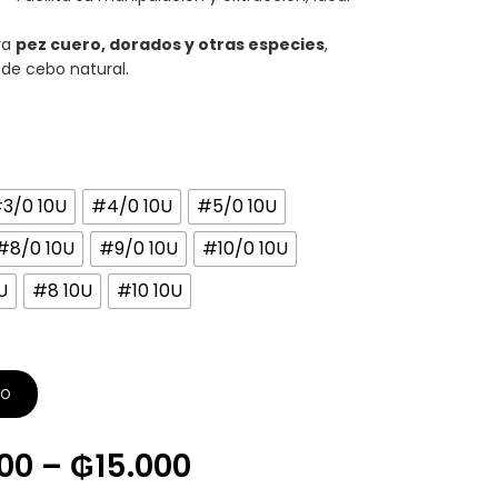
ra
pez cuero, dorados y otras especies
,
 de cebo natural.
3/0 10U
#4/0 10U
#5/0 10U
#8/0 10U
#9/0 10U
#10/0 10U
U
#8 10U
#10 10U
TO
00
–
₲
15.000