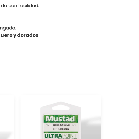
rda con facilidad.
ongada.
cuero y dorados
.