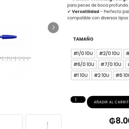
para peces de boca profunda.
✔
Versatilidad
– Perfecto pa
compatible con diversos tipos
TAMAÑO
#1/0 10U
#2/0 10U
#
#6/0 10U
#7/0 10U
#1 10U
#2 10U
#6 10
AÑADIR AL CARRI
₲
8.0