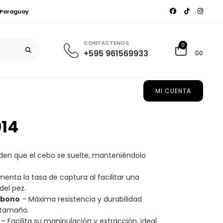
, Paraguay
CONTACTENOS
0
+595 961569933
₲0
MI CUENTA
014
den que el cebo se suelte, manteniéndolo
enta la tasa de captura al facilitar una
del pez.
rbono
– Máxima resistencia y durabilidad
 tamaño.
– Facilita su manipulación y extracción, ideal