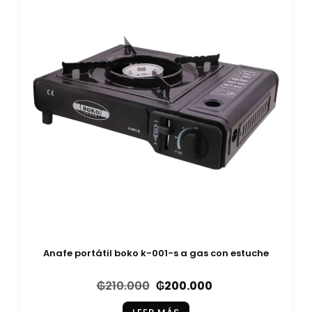
Anafe portátil boko k-001-s a gas con estuche
₲
210.000
₲
200.000