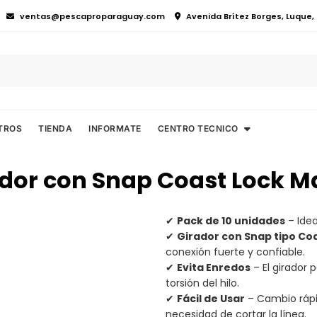
ventas@pescaproparaguay.com
Avenida Brítez Borges, Luque
TROS
TIENDA
INFORMATE
CENTRO TECNICO
dor con Snap Coast Lock M
✔
Pack de 10 unidades
– Idea
✔
Girador con Snap tipo Co
conexión fuerte y confiable.
✔
Evita Enredos
– El girador 
torsión del hilo.
✔
Fácil de Usar
– Cambio rápi
necesidad de cortar la línea.