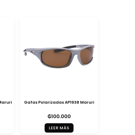
Maruri
Gafas Polarizadas AP1938 Maruri
₲
100.000
LEER MÁS