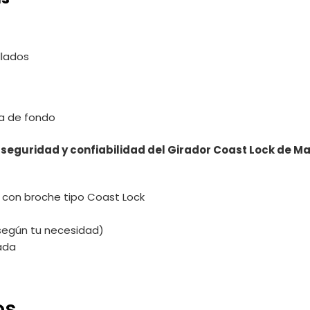
llados
sca de fondo
seguridad y confiabilidad del Girador Coast Lock de Mar
 con broche tipo Coast Lock
 según tu necesidad)
ada
os