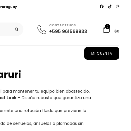
, Paraguay
CONTACTENOS
0
+595 961569933
₲0
MI CUENTA
aruri
l para mantener tu equipo bien abastecido.
ast Lock
– Diseño robusto que garantiza una
permite una rotación fluida que previene la
do de señuelos, anzuelos o plomadas sin