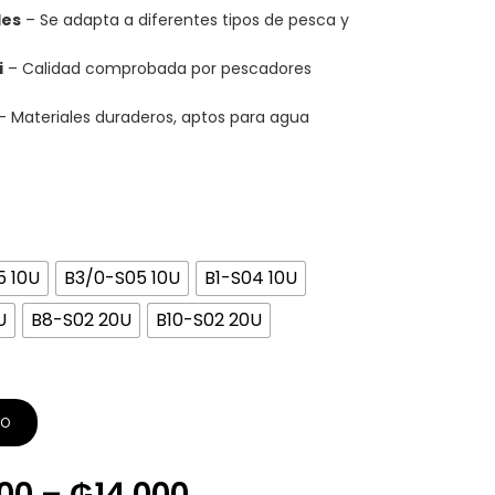
les
– Se adapta a diferentes tipos de pesca y
i
– Calidad comprobada por pescadores
– Materiales duraderos, aptos para agua
5 10U
B3/0-S05 10U
B1-S04 10U
U
B8-S02 20U
B10-S02 20U
TO
00
–
₲
14.000