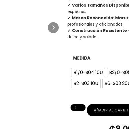
✔
Varios Tamaños Disponib
especies.
✔
Marca Reconocida: Marur
profesionales y aficionados.
✔
Construcción Resistente
dulce y salada.
MEDIDA
B1/0-S04 10U
B2/0-S0
B2-S03 10U
B6-S03 20
AÑADIR AL CARRI
₲
8.0