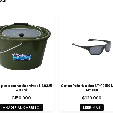
 para carnadas vivas HS9325
Gafas Polarizados ST-10159 
Ottoni
Smoke
₲
150.000
₲
120.000
AÑADIR AL CARRITO
LEER MÁS