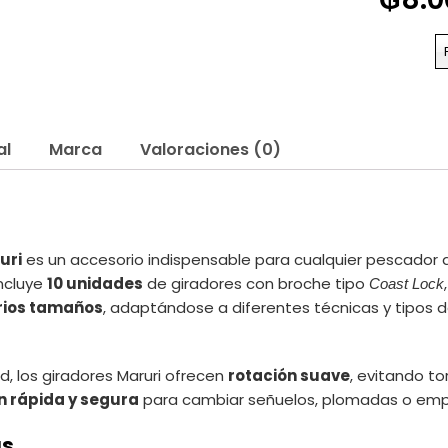
al
Marca
Valoraciones (0)
uri
es un accesorio indispensable para cualquier pescador q
incluye
10 unidades
de giradores con broche tipo
Coast Lock
rios tamaños
, adaptándose a diferentes técnicas y tipos d
d, los giradores Maruri ofrecen
rotación suave
, evitando to
n rápida y segura
para cambiar señuelos, plomadas o empat
as