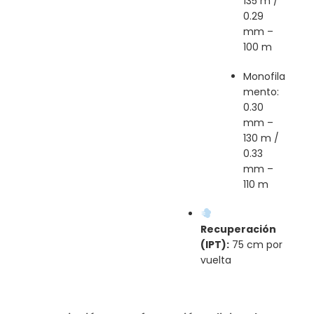
135 m /
0.29
mm –
100 m
Monofila
mento:
0.30
mm –
130 m /
0.33
mm –
110 m
Recuperación
(IPT):
75 cm por
vuelta