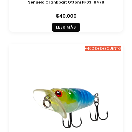
Señuelo Crankbait Ottoni PF03-8478
₲
40.000
LEER MÁS
-40% DE DESCUENTO