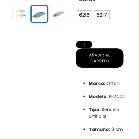
6218
6217
AÑADIR AL
CARRITO
Marca:
Ottoni
Modelo:
PF2442
Tipo:
Señuelo
artificial
Tamaño:
8 cm