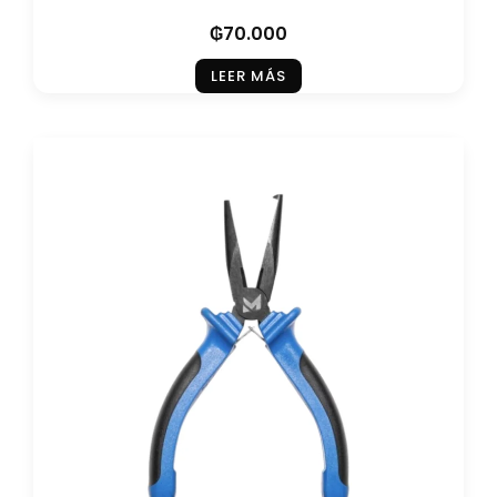
₲
70.000
LEER MÁS