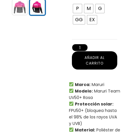
P
M
G
GG
EX
AÑADIR AL
CARRITO
Marca:
Maruri
Modelo:
Maruri Team
UV50+ Rosa
Protección solar:
FPU50+ (bloquea hasta
el 98% de los rayos UVA
y UVB)
Material:
Poliéster de