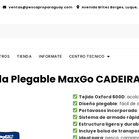
ventas@pescaproparaguay.com
Avenida Brítez Borges, Luque
TROS
TIENDA
INFORMATE
CENTRO TECNICO
lla Plegable MaxGo CADEIR
Tejido Oxford 600D
: acol
Diseño plegable
: fácil de
Portavasos incorporado
Sistema de armado rápi
Estructura ligera y durab
Incluye bolsa de transpo
Ideal para
: pesca, camping