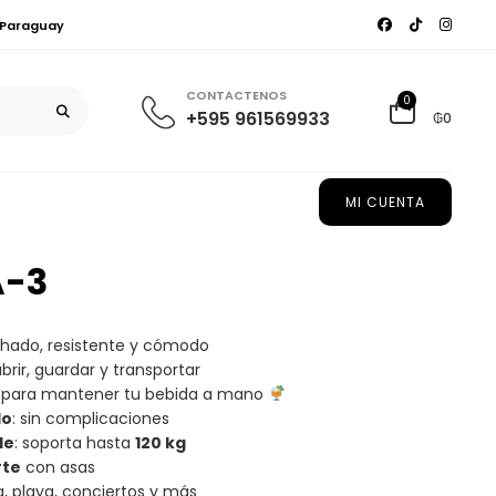
, Paraguay
CONTACTENOS
0
+595 961569933
₲0
MI CUENTA
A-3
chado, resistente y cómodo
 abrir, guardar y transportar
: para mantener tu bebida a mano
do
: sin complicaciones
le
: soporta hasta
120 kg
rte
con asas
, playa, conciertos y más